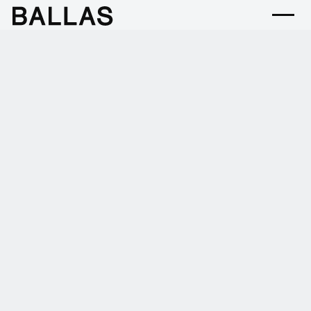
OUTLINE
会社名
株式会社BALLAS（バラス）
英文名
BALLAS, Inc.
設立