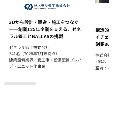
3Dから設計・製造・施工をつなぐ
──創業125年企業を支える、ゼネ
構造的な
ラル管工とBALLASの挑戦
イチェー
創業80
ゼネラル管工株式会社
541名（2026年3月末時点）
株式会社
建築設備業界／管工事・設備配管プレハ
563名（
ブ・ユニット化事業
空調・衛