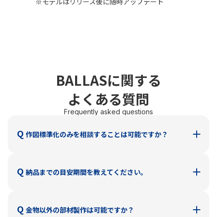
※
モデルはリリース後に随時アップデート
BALLASに関する
よくある質問
Frequently asked questions
Q
作図標準化のみを相談することは可能ですか？
Q
A
納品までの目安期間を教えてください。
現在は承っておりません。
作図標準化および部材納品までを含めたサービスとなって
おります。
Q
A
金物以外の部材製作は可能ですか？
製作部材によってお知らせいたします。