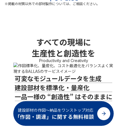
板）
SUS430
※掲載の材質以外での部材製作については、ご相談ください。
ZAM
ぺンタイト
ガルバニウム鋼板
アルミ
銅
すべての現場に
A1100
C1020
生産性と創造性を
A2017
C1100
A5052
リン青銅
Productivity and Creativity
A5056
A6061
可変なモジュールデータを生成
A6063
建設部材を標準化・量産化
A7075
一品一様の “創造性” はそのままに
真鍮
表面仕上げ
C2801
ヘアライン
建設部材の作図～納品をワンストップ対応
C3604
バイブレーション（パー
「作図・調達」に関する無料相談
マネントヘアライン）