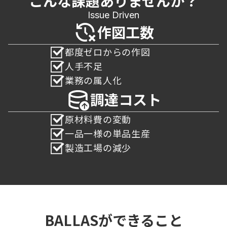
こんな課題ありませんか？
Issue Driven
作図工数
都度ゼロからの作図
人手不足
業務の属人化
調達コスト
原材料費の変動
一品一様の単品生産
製造工場の減少
BALLASができること