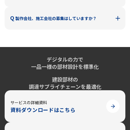
詳しくは、営業担当へ
ご相談
ください。
Q
A
製作会社、施工会社の募集はしていますか？
現在は、スチール、ステンレス、アルミ、銅、真鍮などの
金属部材がメインです。
製作部材の領域は随時拡大いたします。
A
製作工場、施工会社のパートナー募集は随時行っていま
す。
応募は下記指定フォームよりお願いいたします。フォーム
デジタルの力で
送信後に、弊社担当より連絡を差し上げます。
一品一様の部材設計を標準化
お問い合わせ
建設部材の
調達サプライチェーンを最適化
サービスの詳細資料
資料ダウンロードはこちら