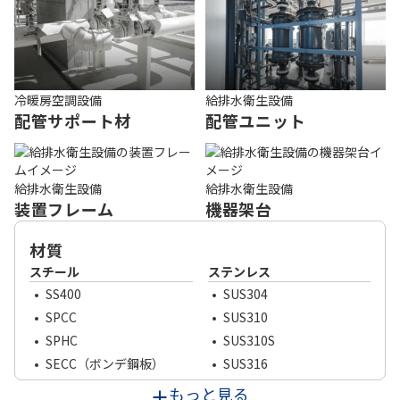
冷暖房空調設備
給排水衛生設備
配管サポート材
配管ユニット
給排水衛生設備
給排水衛生設備
装置フレーム
機器架台
材質
スチール
ステンレス
SS400
SUS304
SPCC
SUS310
SPHC
SUS310S
SECC（ボンデ鋼板）
SUS316
SGCC（溶融亜鉛メッキ鋼
SUS316L
もっと見る